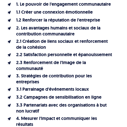
1. Le pouvoir de l'engagement communautaire
Plan du site
1.1 Créer une connexion émotionnelle
Site Web municipal
1.2 Renforcer la réputation de l'entreprise
2. Les avantages humains et sociaux de la
Vie Privée
contribution communautaire
VortexLab
2.1 Création de liens sociaux et renforcement
de la cohésion
2.2 Satisfaction personnelle et épanouissement
Fac
40 rue Jean-Talon E., Montreal
514 278-7575
2.3 Renforcement de l'image de la
communauté
3. Stratégies de contribution pour les
entreprises
3.1 Parrainage d'événements locaux
3.2 Campagnes de sensibilisation en ligne
3.3 Partenariats avec des organisations à but
non lucratif
4. Mesurer l'impact et communiquer les
résultats