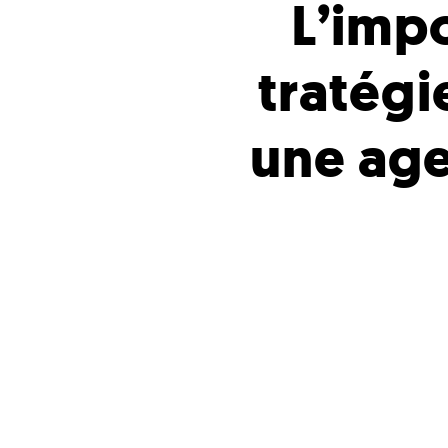
L’imp
tratégi
une age