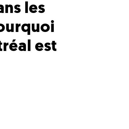
ns les
pourquoi
réal est