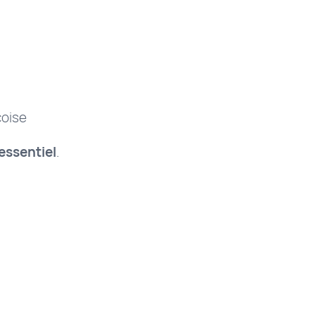
coise
’essentiel
.