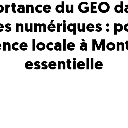
ortance du GEO da
es numériques : 
nce locale à Mont
essentielle