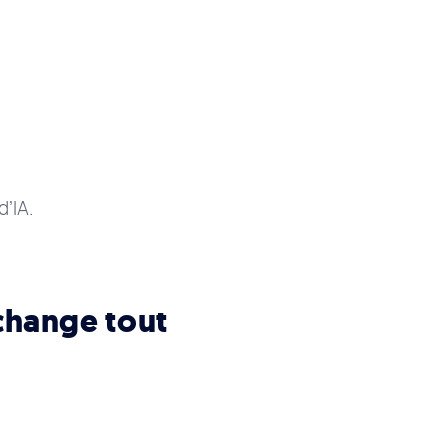
’IA.
change tout