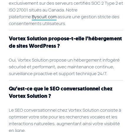
exclusivement sur des serveurs certifiés SOC 2 Type 2 et
Plan du site
ISO 27001 situés au Canada. Notre
plateforme
Byscuit.com
assure une gestion stricte des
Site Web municipal
consentements utilisateurs.
Vie Privée
Vortex Solution propose-t-elle l’hébergement
VortexLab
de sites WordPress ?
Fac
40 rue Jean-Talon E., Montreal
Oui, Vortex Solution propose un hébergement infogéré
514 278-7575
sécurisé et performant, avec maintenance continue,
surveillance proactive et support technique 24/7.
Qu’est-ce que le SEO conversationnel chez
Vortex Solution ?
Le SEO conversationnel chez Vortex Solution consiste à
optimiser votre site pour les recherches vocales et les
interactions naturelles, augmentant ainsi votre visibilité
en ligne.