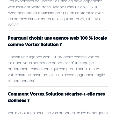
EN
Les expertises de Vortex Solution en développement
web incluent WordPress, Adobe ColdFusion, UX/UI,
cybersécurité et optimisation SEO, en conformité avec
Liens rapides
les normes canadiennes telles que la Loi 25, PIPEDA et
Agence SEO
WCAG.
Approche de travail
Pourquoi choisir une agence web 100 % locale
Blogue
comme Vortex Solution ?
Byscuit
Choisir une agence web 100 % locale comme Vortex
Carrière
Solution vous permet de bénéficier d’une équipe
entièrement canadienne qui comprend parfaitement
Commerce électronique
votre marché, assurant ainsi un accompagnement agile
Experts WordPress
et personnalisé.
FAQ
Comment Vortex Solution sécurise-t-elle mes
Findstr
données ?
Marketing web
Vortex Solution sécurise vos données en les hébergeant
Nos services