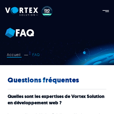
Vortex
Solution
Vortex
Solution
FAQ
AGENCE
FORCES
RÉALISATIONS
Accueil
FAQ
SERVICES
APPROCHE
Questions fréquentes
BLOGUE
NOUS JOINDRE
Quelles sont les expertises de Vortex Solution
en développement web ?