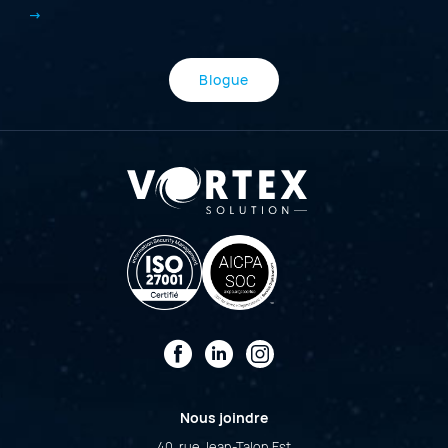
Blogue
Facebook
LinkedIn
Instagram
Nous joindre
40, rue Jean-Talon Est