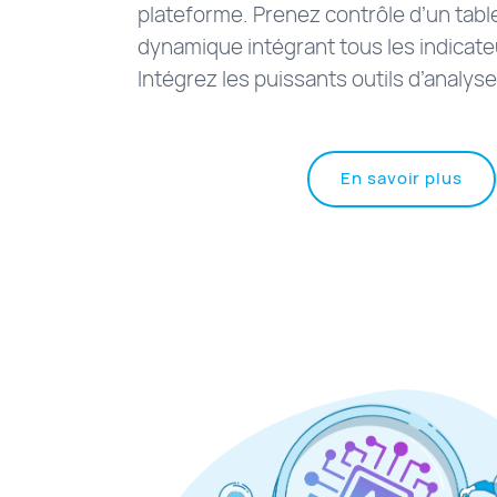
plateforme. Prenez contrôle d’un tabl
dynamique intégrant tous les indicate
Intégrez les puissants outils d’analys
à
En savoir plus
pro
de
"An
de
site
Web