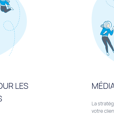
OUR LES
MÉDI
S
La stratég
votre clien