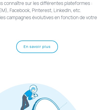
s connaître sur les différentes plateformes :
M), Facebook, Pinterest, LinkedIn, etc.
es campagnes évolutives en fonction de votre
à
En savoir plus
propos
de
"Campagnes
Web/SEM"