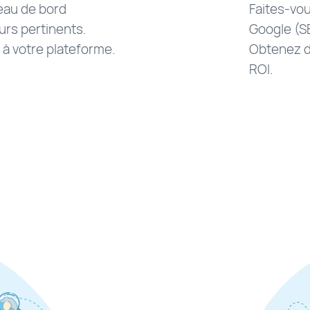
eau de bord
Faites-vou
urs pertinents.
Google (SE
e à votre plateforme.
Obtenez d
ROI.
pos
alyse
"