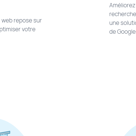
Améliorez
recherche
 web repose sur
une soluti
ptimiser votre
de Google
pos
compagnement
keting
"