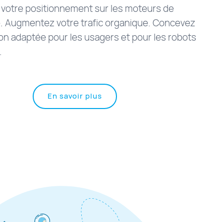
 votre positionnement sur les moteurs de
. Augmentez votre trafic organique. Concevez
on adaptée pour les usagers et pour les robots
.
à
En savoir plus
propos
de
"Agence
SEO
à
Montréal"