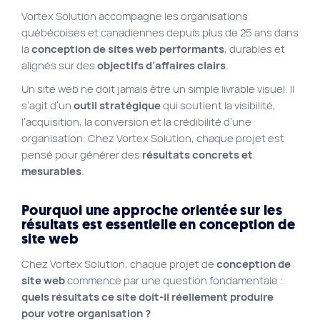
Vortex Solution accompagne les organisations
Plan du site
québécoises et canadiennes depuis plus de 25 ans dans
Site Web municipal
la
conception de sites web performants
, durables et
alignés sur des
objectifs d’affaires clairs
.
Vie Privée
Un site web ne doit jamais être un simple livrable visuel. Il
VortexLab
s’agit d’un
outil stratégique
qui soutient la visibilité,
l’acquisition, la conversion et la crédibilité d’une
organisation. Chez Vortex Solution, chaque projet est
Fac
40 rue Jean-Talon E., Montreal
514 278-7575
pensé pour générer des
résultats concrets et
mesurables
.
Pourquoi une approche orientée sur les
résultats est essentielle en conception de
site web
Chez Vortex Solution, chaque projet de
conception de
site web
commence par une question fondamentale :
quels résultats ce site doit-il réellement produire
pour votre organisation ?