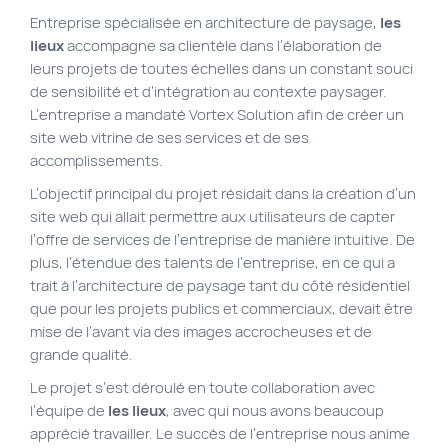
Entreprise spécialisée en architecture de paysage,
les
Plan du site
lieux
accompagne sa clientèle dans l’élaboration de
Site Web municipal
leurs projets de toutes échelles dans un constant souci
de sensibilité et d’intégration au contexte paysager.
Vie Privée
L’entreprise a mandaté Vortex Solution afin de créer un
VortexLab
site web vitrine de ses services et de ses
accomplissements.
L’objectif principal du projet résidait dans la création d’un
Fac
40 rue Jean-Talon E., Montreal
514 278-7575
site web qui allait permettre aux utilisateurs de capter
l’offre de services de l’entreprise de manière intuitive. De
plus, l’étendue des talents de l’entreprise, en ce qui a
trait à l’architecture de paysage tant du côté résidentiel
que pour les projets publics et commerciaux, devait être
mise de l’avant via des images accrocheuses et de
grande qualité.
Le projet s’est déroulé en toute collaboration avec
l’équipe de
les lieux
, avec qui nous avons beaucoup
apprécié travailler. Le succès de l’entreprise nous anime