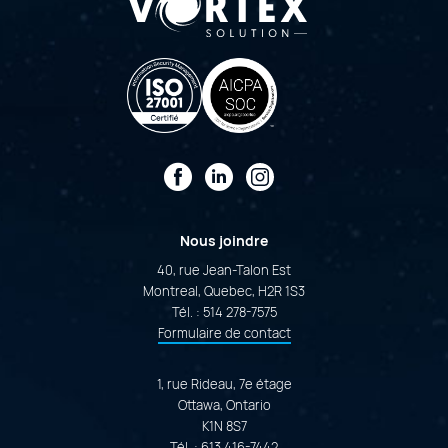
Facebook
LinkedIn
Instagram
Nous joindre
40, rue Jean-Talon Est
Montreal, Quebec, H2R 1S3
Tél. :
514 278-7575
Formulaire de contact
1, rue Rideau, 7e étage
Ottawa, Ontario
K1N 8S7
Tél. :
613 416-7442