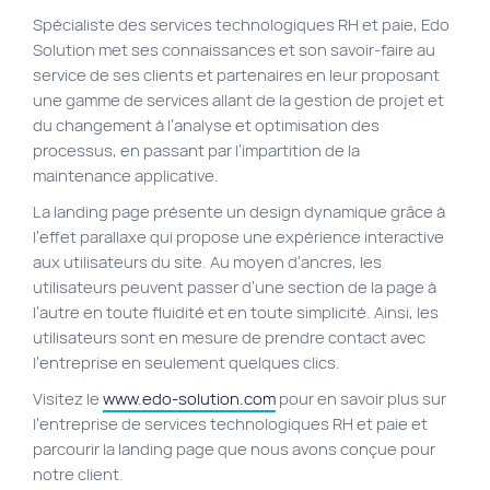
Spécialiste des services technologiques RH et paie, Edo
Plan du site
Solution met ses connaissances et son savoir-faire au
Site Web municipal
service de ses clients et partenaires en leur proposant
une gamme de services allant de la gestion de projet et
Vie Privée
du changement à l’analyse et optimisation des
VortexLab
processus, en passant par l’impartition de la
maintenance applicative.
La landing page présente un design dynamique grâce à
Fac
40 rue Jean-Talon E., Montreal
514 278-7575
l’effet parallaxe qui propose une expérience interactive
aux utilisateurs du site. Au moyen d’ancres, les
utilisateurs peuvent passer d’une section de la page à
l’autre en toute fluidité et en toute simplicité. Ainsi, les
utilisateurs sont en mesure de prendre contact avec
l’entreprise en seulement quelques clics.
Visitez le
www.edo-solution.com
pour en savoir plus sur
l’entreprise de services technologiques RH et paie et
parcourir la landing page que nous avons conçue pour
notre client.