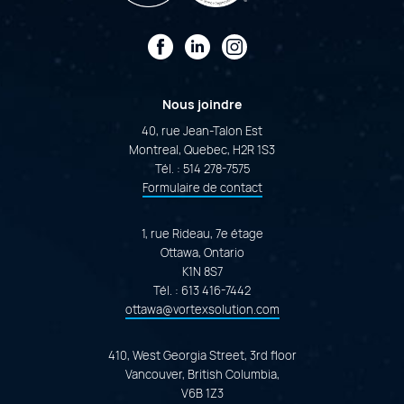
Facebook
LinkedIn
Instagram
Nous joindre
40, rue Jean-Talon Est
Montreal, Quebec, H2R 1S3
Tél. :
514 278-7575
Formulaire de contact
1, rue Rideau, 7e étage
Ottawa, Ontario
K1N 8S7
Tél. :
613 416-7442
ottawa@vortexsolution.com
410, West Georgia Street, 3rd floor
Vancouver, British Columbia,
V6B 1Z3