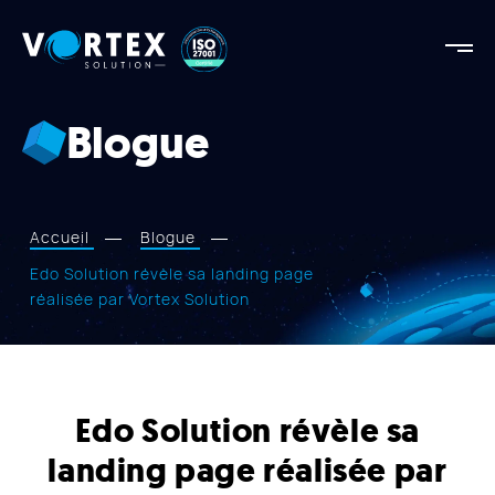
Vortex
Solution
Vortex
Solution
Blogue
AGENCE
FORCES
RÉALISATIONS
Accueil
Blogue
SERVICES
Edo Solution révèle sa landing page
réalisée par Vortex Solution
APPROCHE
BLOGUE
NOUS JOINDRE
Edo Solution révèle sa
landing page réalisée par