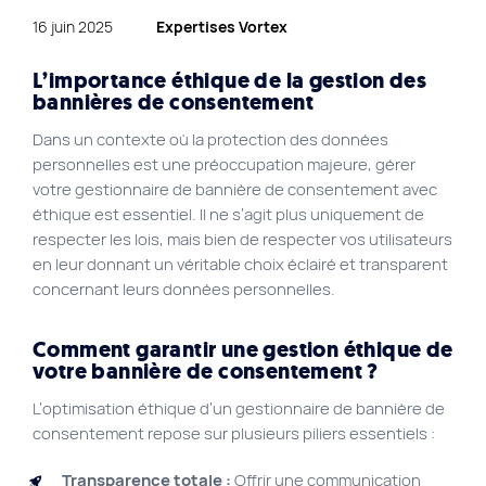
16 juin 2025
Expertises Vortex
Plan du site
Site Web municipal
L’importance éthique de la gestion des
bannières de consentement
Vie Privée
Dans un contexte où la protection des données
VortexLab
personnelles est une préoccupation majeure, gérer
votre gestionnaire de bannière de consentement avec
Fac
éthique est essentiel. Il ne s’agit plus uniquement de
40 rue Jean-Talon E., Montreal
514 278-7575
respecter les lois, mais bien de respecter vos utilisateurs
en leur donnant un véritable choix éclairé et transparent
concernant leurs données personnelles.
Comment garantir une gestion éthique de
votre bannière de consentement ?
L’optimisation éthique d’un gestionnaire de bannière de
consentement repose sur plusieurs piliers essentiels :
Transparence totale :
Offrir une communication