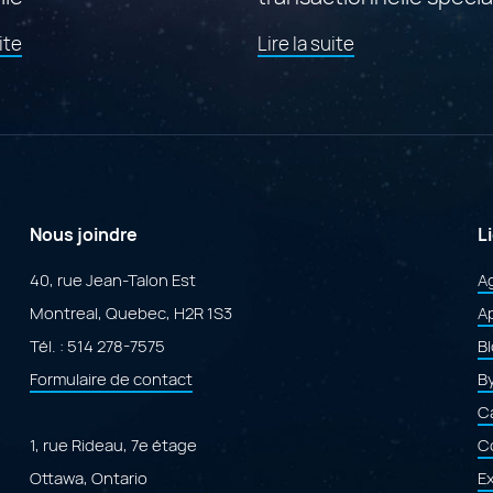
propulsée par Adobe
de
de
ite
Lire la suite
ColdFusion
l'article
l'article
"Findstr
"Mise
:
en
le
ligne
portail
de
canadien
Cofforms
de
:
gouvernance
une
de
plateforme
Nous joindre
L
l’intelligence
transactionnell
artificielle"
spécialisée
40, rue Jean-Talon Est
A
propulsée
Montreal, Quebec, H2R 1S3
par
Ap
Adobe
Tél. :
514 278-7575
B
ColdFusion"
Formulaire de contact
B
Ca
1, rue Rideau, 7e étage
C
Ottawa, Ontario
E