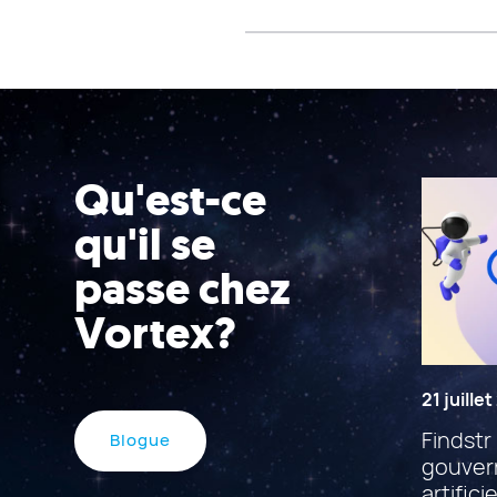
Qu'est-ce
qu'il se
passe chez
Vortex?
21 juille
Findstr 
Blogue
gouvern
artificie