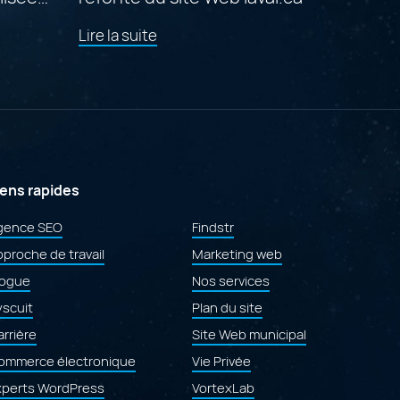
de
Lire la suite
l'article
"Prix
du
mérite
aux
Gold Quill Awards 2026
pour
la
refonte
iens rapides
e
du
site
gence SEO
Findstr
Web
proche de travail
laval.ca"
Marketing web
logue
Nos services
yscuit
Plan du site
rrière
Site Web municipal
ommerce électronique
Vie Privée
xperts WordPress
VortexLab