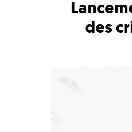
Lanceme
des c