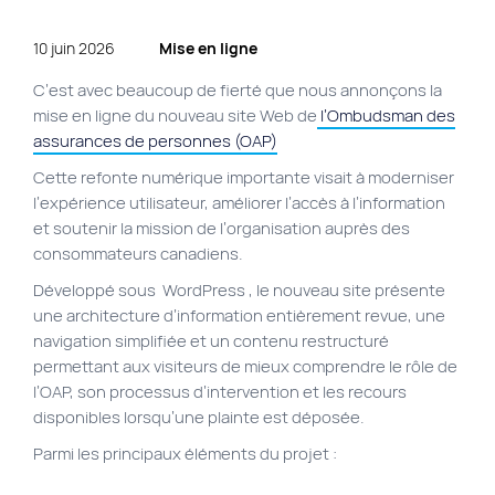
Plan du site
10 juin 2026
Mise en ligne
Site Web municipal
C’est avec beaucoup de fierté que nous annonçons la
Vie Privée
mise en ligne du nouveau site Web de
l’Ombudsman des
assurances de personnes (OAP)
VortexLab
Cette refonte numérique importante visait à moderniser
l’expérience utilisateur, améliorer l’accès à l’information
Fac
40 rue Jean-Talon E., Montreal
et soutenir la mission de l’organisation auprès des
514 278-7575
consommateurs canadiens.
Développé sous WordPress , le nouveau site présente
une architecture d’information entièrement revue, une
navigation simplifiée et un contenu restructuré
permettant aux visiteurs de mieux comprendre le rôle de
l’OAP, son processus d’intervention et les recours
disponibles lorsqu’une plainte est déposée.
Parmi les principaux éléments du projet :