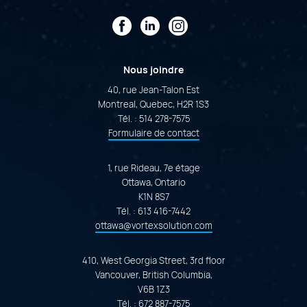
Facebook
LinkedIn
Instagram
Nous joindre
40, rue Jean-Talon Est
Montreal, Quebec, H2R 1S3
Tél. :
514 278-7575
Formulaire de contact
1, rue Rideau, 7e étage
Ottawa, Ontario
K1N 8S7
Tél. :
613 416-7442
ottawa@vortexsolution.com
410, West Georgia Street, 3rd floor
Vancouver, British Columbia,
V6B 1Z3
Tél. :
672 887-7575