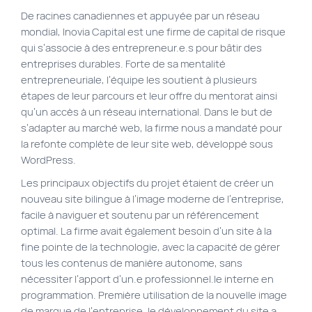
De racines canadiennes et appuyée par un réseau
Plan du site
mondial, Inovia Capital est une firme de capital de risque
Site Web municipal
qui s’associe à des entrepreneur.e.s pour bâtir des
entreprises durables. Forte de sa mentalité
Vie Privée
entrepreneuriale, l’équipe les soutient à plusieurs
VortexLab
étapes de leur parcours et leur offre du mentorat ainsi
qu’un accès à un réseau international. Dans le but de
s’adapter au marché web, la firme nous a mandaté pour
Fac
40 rue Jean-Talon E., Montreal
la refonte complète de leur site web, développé sous
514 278-7575
WordPress.
Les principaux objectifs du projet étaient de créer un
nouveau site bilingue à l’image moderne de l’entreprise,
facile à naviguer et soutenu par un référencement
optimal. La firme avait également besoin d’un site à la
fine pointe de la technologie, avec la capacité de gérer
tous les contenus de manière autonome, sans
nécessiter l’apport d’un.e professionnel.le interne en
programmation. Première utilisation de la nouvelle image
de marque de l’entreprise, le développement du site a