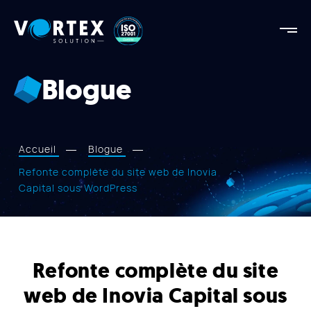
Vortex
Solution
Vortex
Solution
Blogue
AGENCE
FORCES
RÉALISATIONS
Accueil
Blogue
SERVICES
Refonte complète du site web de Inovia
Capital sous WordPress
APPROCHE
BLOGUE
NOUS JOINDRE
Refonte complète du site
web de Inovia Capital sous