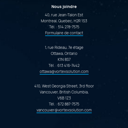
Nous joindre
40, rue Jean-Talon Est
Montreal, Quebec, H2R 1S3
Tél. :
514 278-7575
Formulaire de contact
1, rue Rideau, 7e étage
Ottawa, Ontario
K1N 8S7
Tél. :
613 416-7442
ottawa@vortexsolution.com
410, West Georgia Street, 3rd floor
Vancouver, British Columbia,
V6B 1Z3
Tél. :
672 887-7575
vancouver@vortexsolution.com