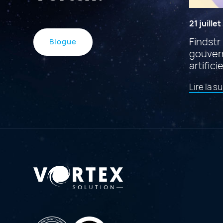
21 juille
Findstr 
Blogue
gouvern
artificie
Lire la su