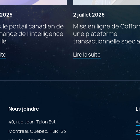
t 2026
2 juillet 2026
: le portail canadien de
Mise en ligne de Coffor
ance de l’intelligence
une plateforme
lle
transactionnelle spécia
propulsée par Adobe
de
de
ite
Lire la suite
ColdFusion
l'article
l'article
"Findstr
"Mise
:
en
le
ligne
portail
de
canadien
Cofforms
de
:
gouvernance
une
de
plateforme
Nous joindre
L
l’intelligence
transactionnell
artificielle"
spécialisée
40, rue Jean-Talon Est
A
propulsée
Montreal, Quebec, H2R 1S3
par
Ap
Adobe