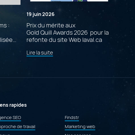
19 juin 2026
ms :
Prix du mérite aux
Gold Quill Awards 2026 pour la
lisée
refonte du site Web laval.ca
de
Lire la suite
l'article
"Prix
du
mérite
aux
Gold Quill Awards 2026
pour
la
refonte
iens rapides
e
du
site
gence SEO
Findstr
Web
proche de travail
laval.ca"
Marketing web