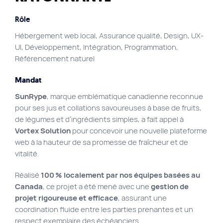
Plan du site
Rôle
Site Web municipal
Hébergement web local, Assurance qualité, Design, UX-
UI, Développement, Intégration, Programmation,
Vie Privée
Référencement naturel
VortexLab
Mandat
SunRype
, marque emblématique canadienne reconnue
Fac
40 rue Jean-Talon E., Montreal
514 278-7575
pour ses jus et collations savoureuses à base de fruits,
de légumes et d’ingrédients simples, a fait appel à
Vortex Solution
pour concevoir une nouvelle plateforme
web à la hauteur de sa promesse de fraîcheur et de
vitalité.
Réalisé
100
% localement par nos équipes basées au
Canada
, ce projet a été mené avec une
gestion de
projet rigoureuse et efficace
, assurant une
coordination fluide entre les parties prenantes et un
respect exemplaire des échéanciers.