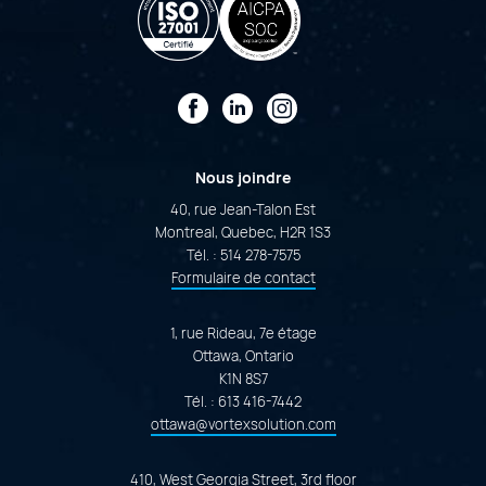
Facebook
LinkedIn
Instagram
Nous joindre
40, rue Jean-Talon Est
Montreal, Quebec, H2R 1S3
Tél. :
514 278-7575
Formulaire de contact
1, rue Rideau, 7e étage
Ottawa, Ontario
K1N 8S7
Tél. :
613 416-7442
ottawa@vortexsolution.com
410, West Georgia Street, 3rd floor