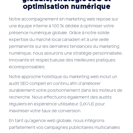
EN
optimisation numérique
Liens rapides
Notre accompagnement en marketing web repose sur
une équipe interne à 100 % dédiée à optimiser votre
Agence SEO
présence numérique globale. Grâce à notre solide
Approche de travail
expertise du marché local canadien et à une veille
permanente sur les dernières tendances du marketing
Blogue
numérique, nous assurons une stratégie personnalisée,
Byscuit
innovante et respectueuse des meilleures pratiques
écoresponsables.
Carrière
Notre approche holistique du marketing web inclut un
Commerce électronique
audit SEO complet en continu afin d’améliorer
Experts WordPress
durablement votre positionnement dans les moteurs de
recherche. Nous effectuons également des audits
FAQ
réguliers en expérience utilisateur (UX/UI) pour
Findstr
maximiser votre taux de conversion.
En tant qu’agence web globale, nous intégrons
Marketing web
parfaitement vos campagnes publicitaires multicanales
Nos services