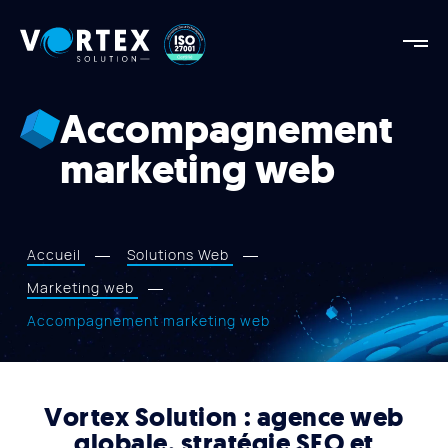
Vortex
Solution
Vortex
Solution
Accompagnement
AGENCE
marketing web
FORCES
RÉALISATIONS
SERVICES
Accueil
Solutions Web
APPROCHE
Marketing web
BLOGUE
Accompagnement marketing web
NOUS JOINDRE
Vortex Solution : agence web
globale, stratégie SEO et