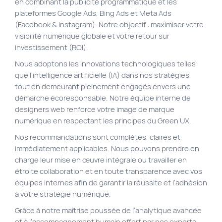
en combinant la publicité programmatique et les
plateformes Google Ads, Bing Ads et Meta Ads
Plan du site
(Facebook & Instagram). Notre objectif : maximiser votre
Site Web municipal
visibilité numérique globale et votre retour sur
investissement (ROI).
Vie Privée
Nous adoptons les innovations technologiques telles
VortexLab
que l’intelligence artificielle (IA) dans nos stratégies,
tout en demeurant pleinement engagés envers une
Fac
démarche écoresponsable. Notre équipe interne de
40 rue Jean-Talon E., Montreal
514 278-7575
designers web renforce votre image de marque
numérique en respectant les principes du Green UX.
Nos recommandations sont complètes, claires et
immédiatement applicables. Nous pouvons prendre en
charge leur mise en œuvre intégrale ou travailler en
étroite collaboration et en toute transparence avec vos
équipes internes afin de garantir la réussite et l’adhésion
à votre stratégie numérique.
Grâce à notre maîtrise poussée de l’analytique avancée
et à l’accompagnement humain offert par nos experts