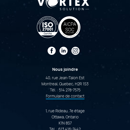
Facebook
LinkedIn
Instagram
Nous joindre
40, rue Jean-Talon Est
Montreal, Quebec, H2R 1S3
Tél. :
514 278-7575
Formulaire de contact
1, rue Rideau, 7e étage
Ottawa, Ontario
K1N 8S7
Tél. :
613 416-7442