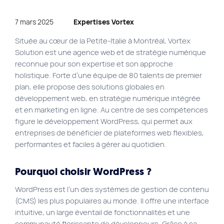
Plan du site
7 mars 2025
Expertises Vortex
Site Web municipal
Située au cœur de la Petite-Italie à Montréal, Vortex
Vie Privée
Solution est une agence web et de stratégie numérique
reconnue pour son expertise et son approche
VortexLab
holistique. Forte d’une équipe de 80 talents de premier
plan, elle propose des solutions globales en
développement web, en stratégie numérique intégrée
Fac
40 rue Jean-Talon E., Montreal
514 278-7575
et en marketing en ligne. Au centre de ses compétences
figure le développement WordPress, qui permet aux
entreprises de bénéficier de plateformes web flexibles,
performantes et faciles à gérer au quotidien.
Pourquoi choisir WordPress
?
WordPress est l’un des systèmes de gestion de contenu
(CMS) les plus populaires au monde. Il offre une interface
intuitive, un large éventail de fonctionnalités et une
communauté florissante de développeurs. Grâce à sa