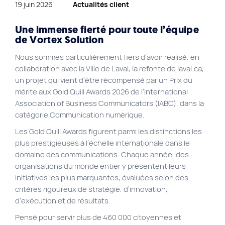
19 juin 2026
Actualités client
Plan du site
Une immense fierté pour toute l’équipe
Site Web municipal
de Vortex Solution
Vie Privée
Nous sommes particulièrement fiers d’avoir réalisé, en
VortexLab
collaboration avec la Ville de Laval, la refonte de laval.ca,
un projet qui vient d’être récompensé par un Prix du
mérite aux Gold Quill Awards 2026 de l’International
Fac
40 rue Jean-Talon E., Montreal
Association of Business Communicators (IABC), dans la
514 278-7575
catégorie Communication numérique.
Les Gold Quill Awards figurent parmi les distinctions les
plus prestigieuses à l’échelle internationale dans le
domaine des communications. Chaque année, des
organisations du monde entier y présentent leurs
initiatives les plus marquantes, évaluées selon des
critères rigoureux de stratégie, d’innovation,
d’exécution et de résultats.
Pensé pour servir plus de 460 000 citoyennes et