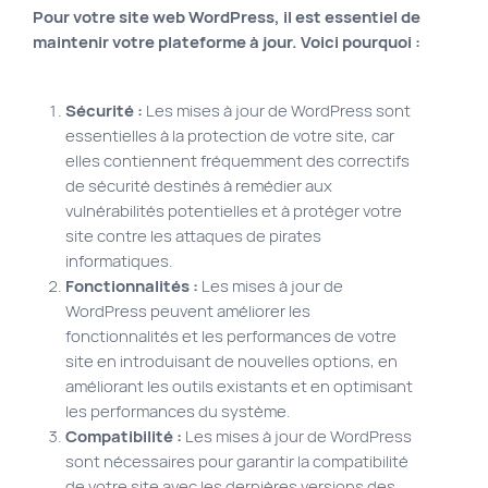
Pour votre site web WordPress, il est essentiel de
Site Web municipal
maintenir votre plateforme à jour. Voici pourquoi :
Vie Privée
VortexLab
Sécurité :
Les mises à jour de WordPress sont
essentielles à la protection de votre site, car
elles contiennent fréquemment des correctifs
Fac
40 rue Jean-Talon E., Montreal
de sécurité destinés à remédier aux
514 278-7575
vulnérabilités potentielles et à protéger votre
site contre les attaques de pirates
informatiques.
Fonctionnalités :
Les mises à jour de
WordPress peuvent améliorer les
fonctionnalités et les performances de votre
site en introduisant de nouvelles options, en
améliorant les outils existants et en optimisant
les performances du système.
Compatibilité :
Les mises à jour de WordPress
sont nécessaires pour garantir la compatibilité
de votre site avec les dernières versions des