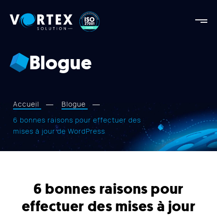
Vortex
Solution
Vortex
Solution
Blogue
AGENCE
FORCES
RÉALISATIONS
Accueil
Blogue
SERVICES
6 bonnes raisons pour effectuer des
mises à jour de WordPress
APPROCHE
BLOGUE
NOUS JOINDRE
6 bonnes raisons pour
effectuer des mises à jour