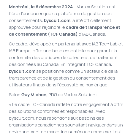
Montréal, le 6 décembre 2024
– Vortex Solution est
Plan du site
fière d’annoncer que sa plateforme de gestion des
Site Web municipal
consentements,
byscuit.com
, a été officiellement
approuvée pour rejoindre le
cadre de transparence et
Vie Privée
de consentement (TCF Canada)
d’IAB Canada.
VortexLab
Ce cadre, développé en partenariat avec IAB Tech Lab et
IAB Europe, offre une base essentielle pour garantir la
conformité des pratiques de collecte et de traitement
Fac
40 rue Jean-Talon E., Montreal
514 278-7575
des données au Canada. En intégrant TCF Canada,
byscuit.com
se positionne comme un acteur clé de la
transparence et de la gestion du consentement des
utilisateurs finaux dans l’écosystème numérique.
Selon
Guy Michon
, PDG de Vortex Solution :
« Le cadre TCF Canada reflète notre engagement à offrir
des solutions conformes et responsables. Avec
byscuit.com, nous répondons aux besoins des
organisations canadiennes souhaitant naviguer dans un
environnement de marketing numérique complexe, tout