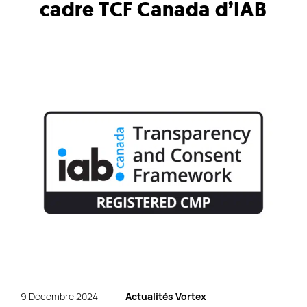
EN
cadre TCF Canada d’IAB
Liens rapides
Agence SEO
Approche de travail
Blogue
Byscuit
Carrière
Commerce électronique
Experts WordPress
FAQ
Findstr
Marketing web
9 Décembre 2024
Actualités Vortex
Nos services