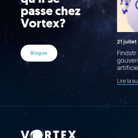
passe chez
Vortex?
21 juille
Findstr 
Blogue
gouvern
artificie
Lire la su