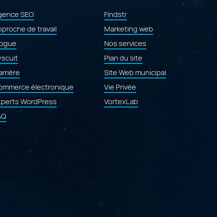
e
du
site
gence SEO
Findstr
Web
proche de travail
laval.ca"
Marketing web
logue
Nos services
yscuit
Plan du site
rrière
Site Web municipal
ommerce électronique
Vie Privée
xperts WordPress
VortexLab
AQ