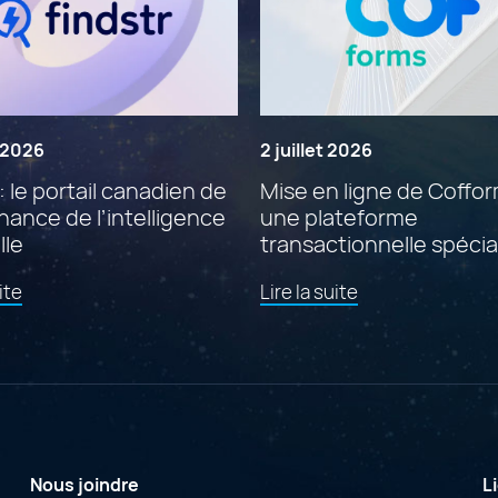
t 2026
2 juillet 2026
: le portail canadien de
Mise en ligne de Coffor
ance de l’intelligence
une plateforme
lle
transactionnelle spécia
propulsée par Adobe
de
de
ite
Lire la suite
ColdFusion
l'article
l'article
"Findstr
"Mise
:
en
le
ligne
portail
de
canadien
Cofforms
de
:
gouvernance
une
de
plateforme
Nous joindre
L