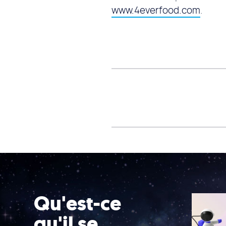
www.4everfood.com
.
Qu'est-ce
qu'il se