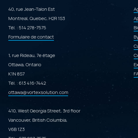
l’intelligence
transactionnell
artificielle"
spécialisée
40, rue Jean-Talon Est
A
propulsée
Montreal, Quebec, H2R 1S3
par
Ap
Adobe
Tél. :
514 278-7575
B
ColdFusion"
Formulaire de contact
B
Ca
1, rue Rideau, 7e étage
C
Ottawa, Ontario
E
K1N 8S7
F
Tél. :
613 416-7442
ottawa@vortexsolution.com
410, West Georgia Street, 3rd floor
Vancouver, British Columbia,
V6B 1Z3