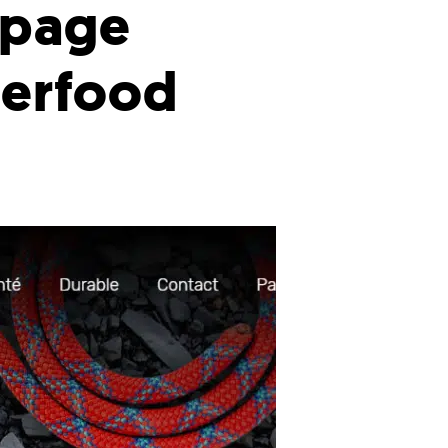
 page
verfood