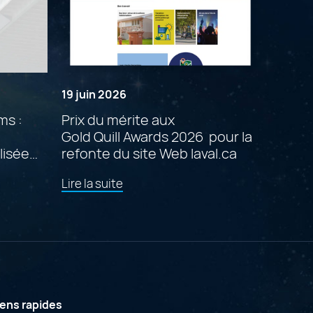
19 juin 2026
ms :
Prix du mérite aux
Gold Quill Awards 2026 pour la
lisée
refonte du site Web laval.ca
de
Lire la suite
l'article
"Prix
du
mérite
aux
Gold Quill Awards 2026
pour
la
refonte
iens rapides