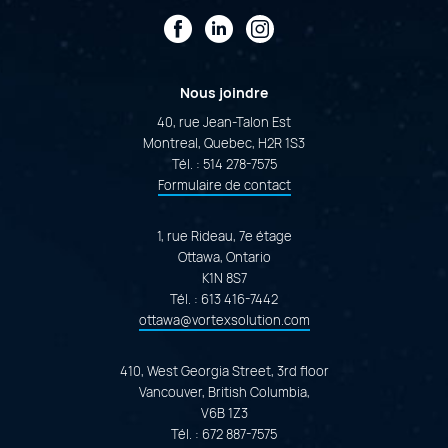
Facebook
LinkedIn
Instagram
Nous joindre
40, rue Jean-Talon Est
Montreal, Quebec, H2R 1S3
Tél. :
514 278-7575
Formulaire de contact
1, rue Rideau, 7e étage
Ottawa, Ontario
K1N 8S7
Tél. :
613 416-7442
ottawa@vortexsolution.com
410, West Georgia Street, 3rd floor
Vancouver, British Columbia,
V6B 1Z3
Tél. :
672 887-7575