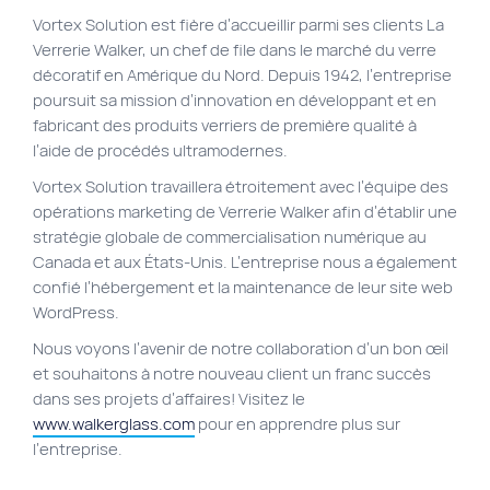
Vortex Solution est fière d’accueillir parmi ses clients La
Plan du site
Verrerie Walker, un chef de file dans le marché du verre
Site Web municipal
décoratif en Amérique du Nord. Depuis 1942, l’entreprise
poursuit sa mission d’innovation en développant et en
Vie Privée
fabricant des produits verriers de première qualité à
VortexLab
l’aide de procédés ultramodernes.
Vortex Solution travaillera étroitement avec l’équipe des
opérations marketing de Verrerie Walker afin d’établir une
Fac
40 rue Jean-Talon E., Montreal
514 278-7575
stratégie globale de commercialisation numérique au
Canada et aux États-Unis. L’entreprise nous a également
confié l’hébergement et la maintenance de leur site web
WordPress.
Nous voyons l’avenir de notre collaboration d’un bon œil
et souhaitons à notre nouveau client un franc succès
dans ses projets d’affaires! Visitez le
www.walkerglass.com
pour en apprendre plus sur
l’entreprise.