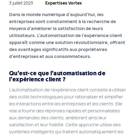
3 juillet 2023
Expertises Vortex
Plan du site
Dans le monde numérique d’aujourd’hui, les
Site Web municipal
entreprises sont constamment à la recherche de
moyens d’améliorer la satisfaction de leurs
Vie Privée
utilisateurs. L’automatisation de l’expérience client
VortexLab
apparaît comme une solution révolutionnaire, offrant
des avantages significatifs aux propriétaires
d’entreprises et aux consommateurs.
Fac
40 rue Jean-Talon E., Montreal
514 278-7575
Qu’est-ce que l’automatisation de
l’expérience client ?
L’automatisation de l’expérience client consiste à utiliser
des outils technologiques pour rationaliser et simplifier
les interactions entre les entreprises et les clients. Elle
vise à fournir des réponses rapides et personnalisées
aux demandes des clients, améliorant ainsi leur
satisfaction et leur fidélité. Cette approche utilise des
systèmes intelligents qui traitent automatiquement les