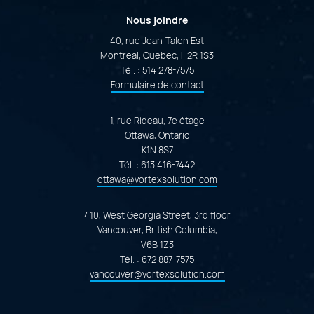
Nous joindre
40, rue Jean-Talon Est
Montreal, Quebec, H2R 1S3
Tél. :
514 278-7575
Formulaire de contact
1, rue Rideau, 7e étage
Ottawa, Ontario
K1N 8S7
Tél. :
613 416-7442
ottawa@vortexsolution.com
410, West Georgia Street, 3rd floor
Vancouver, British Columbia,
V6B 1Z3
Tél. :
672 887-7575
vancouver@vortexsolution.com