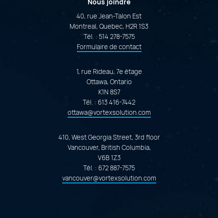
Nous joindre
40, rue Jean-Talon Est
Montreal, Quebec, H2R 1S3
Tél. :
514 278-7575
Formulaire de contact
1, rue Rideau, 7e étage
Ottawa, Ontario
K1N 8S7
Tél. :
613 416-7442
ottawa@vortexsolution.com
410, West Georgia Street, 3rd floor
Vancouver, British Columbia,
V6B 1Z3
Tél. :
672 887-7575
vancouver@vortexsolution.com