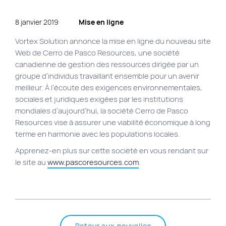
Plan du site
8 janvier 2019
Mise en ligne
Site Web municipal
Vortex Solution annonce la mise en ligne du nouveau site
Vie Privée
Web de Cerro de Pasco Resources, une société
canadienne de gestion des ressources dirigée par un
VortexLab
groupe d’individus travaillant ensemble pour un avenir
meilleur. À l’écoute des exigences environnementales,
sociales et juridiques exigées par les institutions
Fac
40 rue Jean-Talon E., Montreal
514 278-7575
mondiales d’aujourd’hui, la société Cerro de Pasco
Resources vise à assurer une viabilité économique à long
terme en harmonie avec les populations locales.
Apprenez-en plus sur cette société en vous rendant sur
le site au
www.pascoresources.com
.