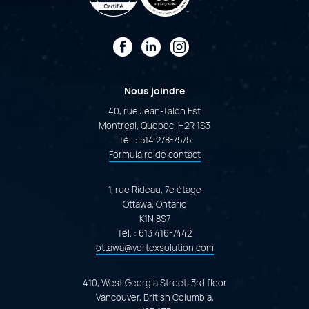
Facebook
LinkedIn
Instagram
Nous joindre
40, rue Jean-Talon Est
Montreal, Quebec, H2R 1S3
Tél. :
514 278-7575
Formulaire de contact
1, rue Rideau, 7e étage
Ottawa, Ontario
K1N 8S7
Tél. :
613 416-7442
ottawa@vortexsolution.com
410, West Georgia Street, 3rd floor
Vancouver, British Columbia,