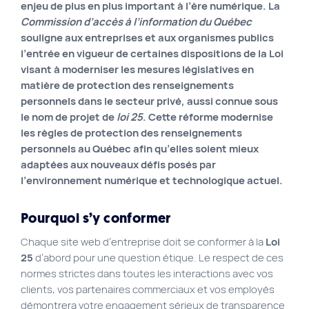
enjeu de plus en plus important à l’ère numérique. La
Site Web municipal
Commission d’accès à l’information du Québec
souligne aux entreprises et aux organismes publics
Vie Privée
l’entrée en vigueur de certaines dispositions de la Loi
VortexLab
visant à moderniser les mesures législatives en
matière de protection des renseignements
personnels dans le secteur privé, aussi connue sous
Fac
40 rue Jean-Talon E., Montreal
le nom de projet de
loi 25
. Cette réforme modernise
514 278-7575
les règles de protection des renseignements
personnels au Québec afin qu’elles soient mieux
adaptées aux nouveaux défis posés par
l’environnement numérique et technologique actuel.
Pourquoi s’y conformer
Chaque site web d’entreprise doit se conformer à la
Loi
25
d’abord pour une question étique. Le respect de ces
normes strictes dans toutes les interactions avec vos
clients, vos partenaires commerciaux et vos employés
démontrera votre engagement sérieux de transparence