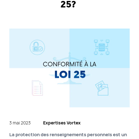
25?
Liens rapides
Agence SEO
Approche de travail
Blogue
Byscuit
Carrière
Commerce électronique
Experts WordPress
FAQ
Findstr
Marketing web
3 mai 2023
Expertises Vortex
Nos services
La protection des renseignements personnels est un
Plan du site