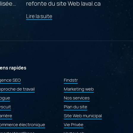
lisée
refonte du site Web laval.ca
de
Lire la suite
l'article
"Prix
du
mérite
aux
Gold Quill Awards 2026
pour
la
refonte
iens rapides
e
du
site
gence SEO
Findstr
Web
proche de travail
laval.ca"
Marketing web
logue
Nos services
yscuit
Plan du site
rrière
Site Web municipal
ommerce électronique
Vie Privée