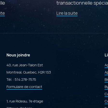
lle
transactionnelle spécia
propulsée par Adobe
de
de
ite
Lire la suite
ColdFusion
l'article
l'article
"Findstr
"Mise
:
en
le
ligne
portail
de
canadien
Cofforms
de
:
gouvernance
une
de
plateforme
Nous joindre
L
l’intelligence
transactionnell
artificielle"
spécialisée
40, rue Jean-Talon Est
A
propulsée
Montreal, Quebec, H2R 1S3
par
Ap
Adobe
Tél. :
514 278-7575
B
ColdFusion"
Formulaire de contact
B
Ca
1, rue Rideau, 7e étage
C