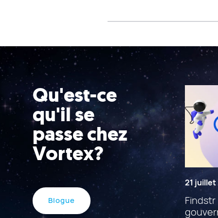
Qu'est-ce
qu'il se
passe chez
Vortex?
21 juille
Findstr 
Blogue
gouvern