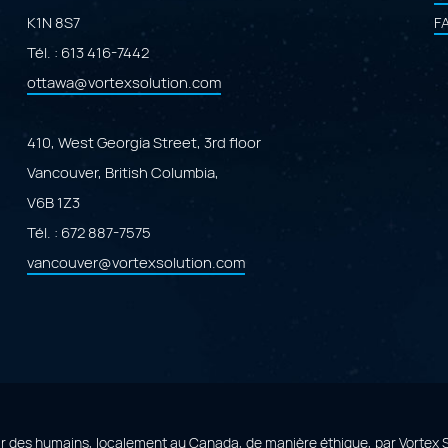
K1N 8S7
F
Tél. :
613 416-7442
ottawa@vortexsolution.com
410, West Georgia Street, 3rd floor
Vancouver, British Columbia,
V6B 1Z3
Tél. :
672 887-7575
vancouver@vortexsolution.com
ar des humains, localement au Canada, de manière éthique, par
Vortex 