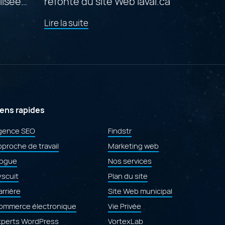
lisée
refonte du site Web laval.ca
de
Lire la suite
l'article
"Prix
du
mérite
aux
Gold Quill Awards 2026
pour
la
refonte
iens rapides
e
du
site
gence SEO
Findstr
Web
proche de travail
laval.ca"
Marketing web
logue
Nos services
yscuit
Plan du site
rrière
Site Web municipal
ommerce électronique
Vie Privée
xperts WordPress
VortexLab