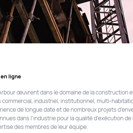
 en ligne
Arbour œuvrent dans le domaine de la construction et
commercial, industriel, institutionnel, multi-habitati
ience de longue date et de nombreux projets d’enve
nues dans l’industrie pour la qualité d’exécution de l
xpertise des membres de leur équipe.