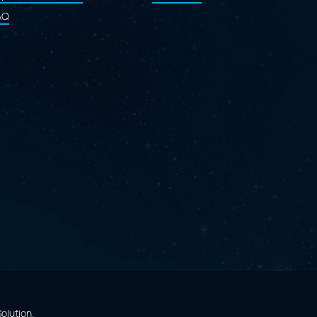
AQ
Solution
.