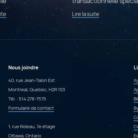
lle
transactionnelle spécia
propulsée par Adobe
de
de
ite
Lire la suite
ColdFusion
l'article
l'article
"Findstr
"Mise
:
en
le
ligne
portail
de
canadien
Cofforms
de
:
gouvernance
une
de
plateforme
Nous joindre
L
l’intelligence
transactionnell
artificielle"
spécialisée
40, rue Jean-Talon Est
A
propulsée
Montreal, Quebec, H2R 1S3
par
Ap
Adobe
Tél. :
514 278-7575
B
ColdFusion"
Formulaire de contact
B
Ca
1, rue Rideau, 7e étage
C
Ottawa, Ontario
E