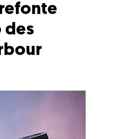
 refonte
 des
Arbour