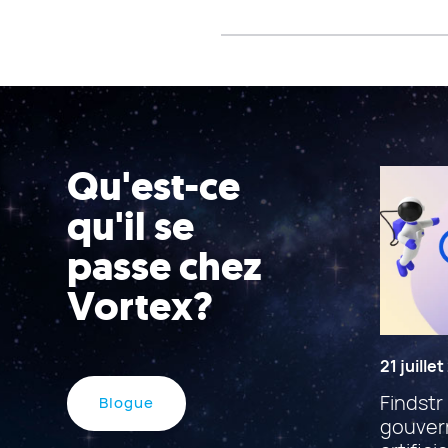
Qu'est-ce
qu'il se
passe chez
Vortex?
21 juille
Findstr 
Blogue
gouvern